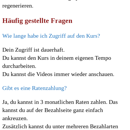
regenerieren.
Häufig gestellte Fragen
Wie lange habe ich Zugriff auf den Kurs?
Dein Zugriff ist dauerhaft.
Du kannst den Kurs in deinem eigenen Tempo
durcharbeiten.
Du kannst die Videos immer wieder anschauen.
Gibt es eine Ratenzahlung?
Ja, du kannst in 3 monatlichen Raten zahlen. Das
kannst du auf der Bezahlseite ganz einfach
ankreuzen.
Zusätzlich kannst du unter mehreren Bezahlarten