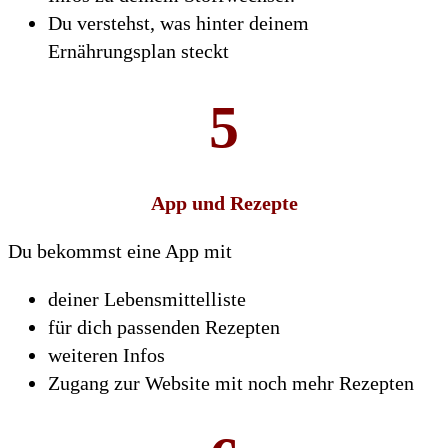
Du verstehst, was hinter deinem
Ernährungsplan steckt
5
App und Rezepte
Du bekommst eine App mit
deiner Lebensmittelliste
für dich passenden Rezepten
weiteren Infos
Zugang zur Website mit noch mehr Rezepten