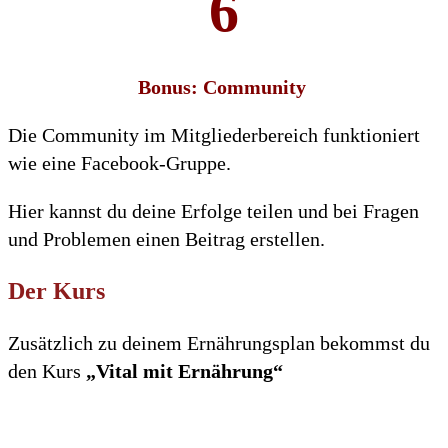
6
Bonus: Community
Die Community im Mitgliederbereich funktioniert
wie eine Facebook-Gruppe.
Hier kannst du deine Erfolge teilen und bei Fragen
und Problemen einen Beitrag erstellen.
Der Kurs
Zusätzlich zu deinem Ernährungsplan bekommst du
den Kurs
„Vital mit Ernährung“