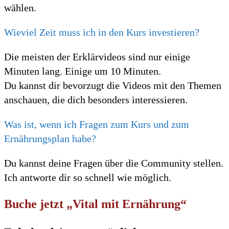
wählen.
Wieviel Zeit muss ich in den Kurs investieren?
Die meisten der Erklärvideos sind nur einige
Minuten lang. Einige um 10 Minuten.
Du kannst dir bevorzugt die Videos mit den Themen
anschauen, die dich besonders interessieren.
Was ist, wenn ich Fragen zum Kurs und zum
Ernährungsplan habe?
Du kannst deine Fragen über die Community stellen.
Ich antworte dir so schnell wie möglich.
Buche jetzt „Vital mit Ernährung“