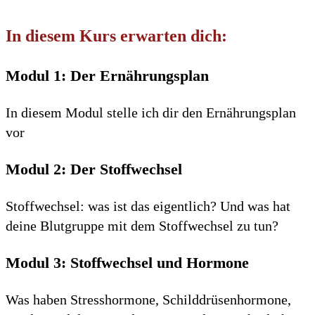
In diesem Kurs erwarten dich:
Modul 1: Der Ernährungsplan
In diesem Modul stelle ich dir den Ernährungsplan
vor
Modul 2: Der Stoffwechsel
Stoffwechsel: was ist das eigentlich? Und was hat
deine Blutgruppe mit dem Stoffwechsel zu tun?
Modul 3: Stoffwechsel und Hormone
Was haben Stresshormone, Schilddrüsenhormone,