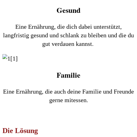
Gesund
Eine Ernährung, die dich dabei unterstützt,
langfristig gesund und schlank zu bleiben und die du
gut verdauen kannst.
Familie
Eine Ernährung, die auch deine Familie und Freunde
gerne mitessen.
Die Lösung