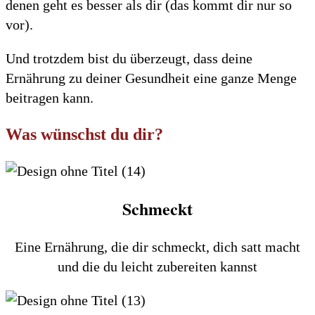
denen geht es besser als dir (das kommt dir nur so
vor).
Und trotzdem bist du überzeugt, dass deine
Ernährung zu deiner Gesundheit eine ganze Menge
beitragen kann.
Was wünschst du dir?
Schmeckt
Eine Ernährung, die dir schmeckt, dich satt macht
und die du leicht zubereiten kannst