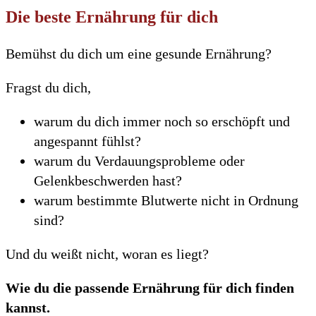
Die beste Ernährung für dich
Bemühst du dich um eine gesunde Ernährung?
Fragst du dich,
warum du dich immer noch so erschöpft und
angespannt fühlst?
warum du Verdauungsprobleme oder
Gelenkbeschwerden hast?
warum bestimmte Blutwerte nicht in Ordnung
sind?
Und du weißt nicht, woran es liegt?
Wie du die passende Ernährung für dich finden
kannst.