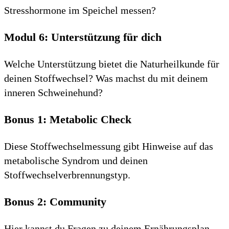
Stresshormone im Speichel messen?
Modul 6: Unterstützung für dich
Welche Unterstützung bietet die Naturheilkunde für
deinen Stoffwechsel? Was machst du mit deinem
inneren Schweinehund?
Bonus 1: Metabolic Check
Diese Stoffwechselmessung gibt Hinweise auf das
metabolische Syndrom und deinen
Stoffwechselverbrennungstyp.
Bonus 2: Community
Hier kannst du Fragen zu deinem Ernährungsplan